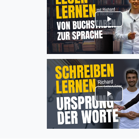
Video
abspie
Video
abspie