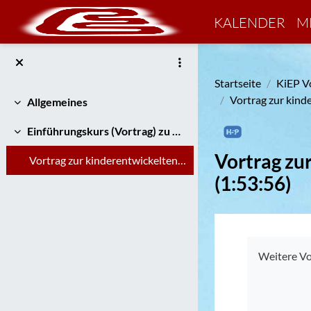
Zum Hauptinhalt
KALENDER
M
Startseite
KiEP V
Vortrag zur kind
Allgemeines
Einklappen
Einführungskurs (Vortrag) zu KiEP
Einklappen
Vortrag zu
Vortrag zur kinderentwickelten Pädagogik (KiEP) von Richard Kandlin (1:53:56)
(1:53:56)
Abschluss
Weitere Vo