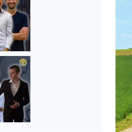
len
len